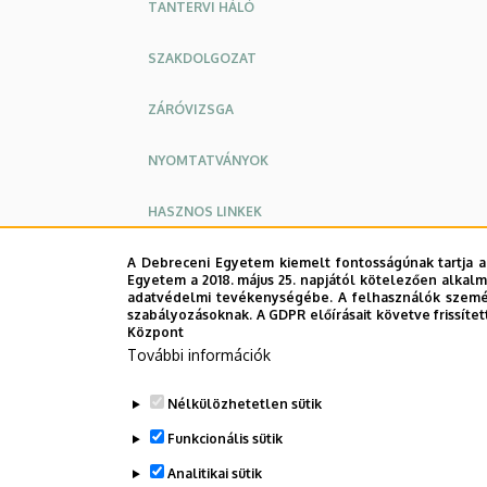
TANTERVI HÁLÓ
SZAKDOLGOZAT
ZÁRÓVIZSGA
NYOMTATVÁNYOK
HASZNOS LINKEK
TANULMÁNY- ÉS FÉLÉVKEZDÉSI
A Debreceni Egyetem kiemelt fontosságúnak tartja a
INFORMÁCIÓK
Egyetem a 2018. május 25. napjától kötelezően alkalm
adatvédelmi tevékenységébe. A felhasználók személ
szabályozásoknak. A GDPR előírásait követve frissítet
Központ
További információk
Nélkülözhetetlen sütik
Funkcionális sütik
Analitikai sütik