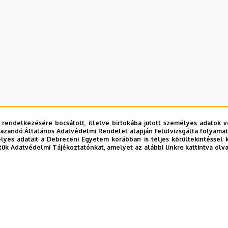
 rendelkezésére bocsátott, illetve birtokába jutott személyes adatok v
azandó Általános Adatvédelmi Rendelet alapján felülvizsgálta folyamata
yes adatait a Debreceni Egyetem korábban is teljes körültekintéssel 
tük Adatvédelmi Tájékoztatónkat, amelyet az alábbi linkre kattintva olv