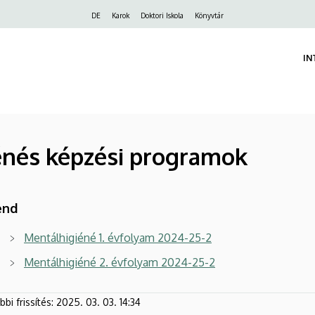
Felső
DE
Karok
Doktori Iskola
Könyvtár
navigáció
IN
énés képzési programok
end
Mentálhigiéné 1. évfolyam 2024-25-2
Mentálhigiéné 2. évfolyam 2024-25-2
bi frissítés:
2025. 03. 03. 14:34