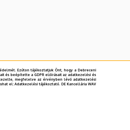
édelmét. Ezúton tájékoztatjuk Önt, hogy a Debreceni
it és beépítette a GDPR előírásait az adatkezelési és
kezelte, megfelelve az érvényben lévő adatkezelési
ashat el:
Adatkezelési tájékoztató.
DE Kancellária WAV