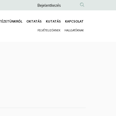
Anonim
Bejelentkezés
Felhasználói
fiók
TÉZETÜNKRŐL
OKTATÁS
KUTATÁS
KAPCSOLAT
Fő
menüje
FELVÉTELIZŐKNEK
HALLGATÓKNAK
navigáció
Másodlagos
navigáció