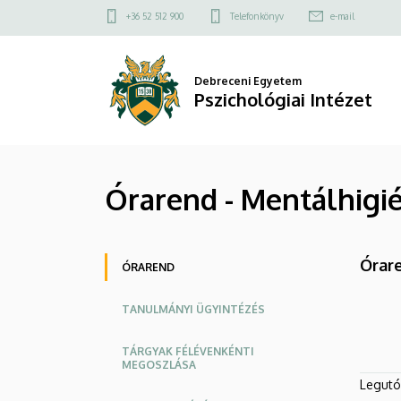
Órarend
Ugrás
Felső
+36 52 512 900
Telefonkönyv
e-mail
a
kapcsolat
-
tartalomra
menü
Mentálhigiénés
Debreceni Egyetem
Pszichológiai Intézet
képzési
programok
Órarend - Mentálhigi
|
Pszichológiai
Oldalmenü
Órar
Intézet
ÓRAREND
TANULMÁNYI ÜGYINTÉZÉS
TÁRGYAK FÉLÉVENKÉNTI
MEGOSZLÁSA
Legutób