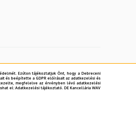
édelmét. Ezúton tájékoztatjuk Önt, hogy a Debreceni
it és beépítette a GDPR előírásait az adatkezelési és
kezelte, megfelelve az érvényben lévő adatkezelési
ashat el:
Adatkezelési tájékoztató.
DE Kancellária WAV