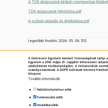
A TDK dolgozatok bírálati szempontjai (írásbel
TDK dolgozatok feltöltése.pdf
A szóbeli előadás és értékelése.pdf
Legutóbbi frissítés:
2026. 05. 04. 11:12
A Debreceni Egyetem kiemelt fontosságúnak tartja a
Egyetem a 2018. május 25. napjától kötelezően alkalm
adatvédelmi tevékenységébe. A felhasználók személ
szabályozásoknak. A GDPR előírásait követve frissítet
Központ
További információk
Nélkülözhetetlen sütik
Funkcionális sütik
Analitikai sütik