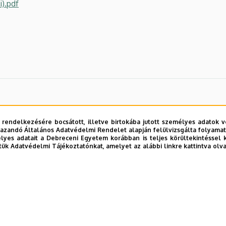
i).pdf
 rendelkezésére bocsátott, illetve birtokába jutott személyes adatok v
azandó Általános Adatvédelmi Rendelet alapján felülvizsgálta folyamata
yes adatait a Debreceni Egyetem korábban is teljes körültekintéssel 
tük Adatvédelmi Tájékoztatónkat, amelyet az alábbi linkre kattintva olv