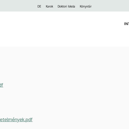
Felső
DE
Karok
Doktori Iskola
Könyvtár
navigáció
IN
df
vetelmények.pdf