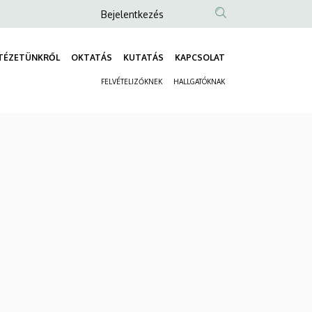
Anonim
Bejelentkezés
Felhasználói
fiók
TÉZETÜNKRŐL
OKTATÁS
KUTATÁS
KAPCSOLAT
Fő
menüje
FELVÉTELIZŐKNEK
HALLGATÓKNAK
navigáció
Másodlagos
navigáció