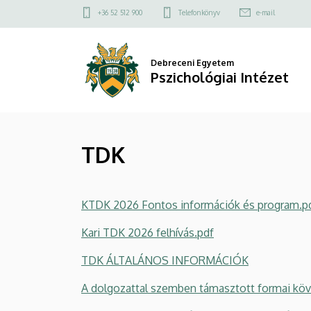
TDK
Ugrás
Felső
+36 52 512 900
Telefonkönyv
e-mail
a
kapcsolat
|
tartalomra
menü
Pszichológiai
Debreceni Egyetem
Pszichológiai Intézet
Intézet
TDK
KTDK 2026 Fontos információk és program.p
Kari TDK 2026 felhívás.pdf
TDK ÁLTALÁNOS INFORMÁCIÓK
A dolgozattal szemben támasztott formai kö