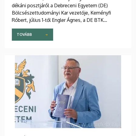
dékáni posztjáról a Debreceni Egyetem (DE)
Bölcsészettudományi Kar vezetője, Keményfi
Róbert, július 1-től Engler Ágnes, a DE BTK
Nevelés- és Művelődéstudományi Intézet
professzora irányítja dékánként a kar munkáját. Az
TOVÁBB
ünnepélyes láncátadó ünnepséget június 30-án,
kedden rendezték a kari tanácsteremben.