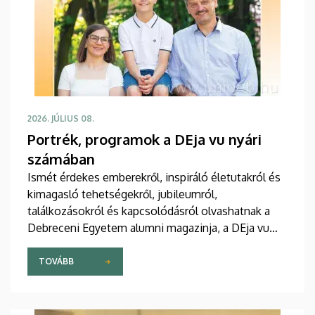
2026. JÚLIUS 08.
Portrék, programok a DEja vu nyári
számában
Ismét érdekes emberekről, inspiráló életutakról és
kimagasló tehetségekről, jubileumról,
találkozásokról és kapcsolódásról olvashatnak a
Debreceni Egyetem alumni magazinja, a DEja vu
most megjelent nyári lapszámában. Az újság
programokat is kínál, hiszen az intézmény minden
TOVÁBB
jelenlegi és egykori polgárát várja a Campus
Fesztiválra, a yoUDay-re és a Zamatos Alumni
Piknikre is.