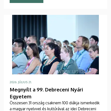
eseményre csaknem tíz ország mintegy száz
hallgatója érkezett Debrecenbe, hogy rangos
nemzetközi oktatógárda közreműködésével
bővítse nyelvészeti ismereteit.
2026. JÚLIUS 21.
Megnyílt a 99. Debreceni Nyári
Egyetem
Összesen 31 ország csaknem 100 diákja ismerkedik
a magyar nyelvvel és kultúrával az idei Debreceni