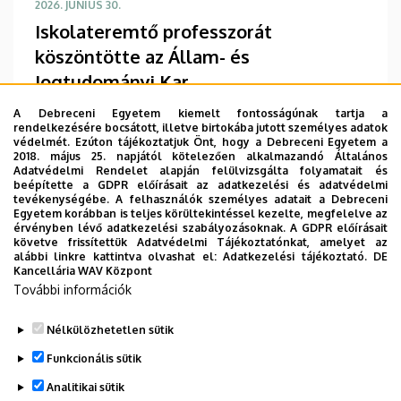
2026. JÚNIUS 30.
Iskolateremtő professzorát
köszöntötte az Állam- és
Jogtudományi Kar
Csaknem harminc éve dolgozik a debreceni jogi
A Debreceni Egyetem kiemelt fontosságúnak tartja a
képzés szolgálatában Balázs István, akinek
rendelkezésére bocsátott, illetve birtokába jutott személyes adatok
védelmét. Ezúton tájékoztatjuk Önt, hogy a Debreceni Egyetem a
tiszteletére 48 szerző közreműködésével
2018. május 25. napjától kötelezően alkalmazandó Általános
közigazgatási jogról szóló gondolatokat
Adatvédelmi Rendelet alapján felülvizsgálta folyamatait és
beépítette a GDPR előírásait az adatkezelési és adatvédelmi
tartalmazó, csaknem 700 oldalas szakkönyv
tevékenységébe. A felhasználók személyes adatait a Debreceni
készült. A kiadványt is bemutatták a napokban a
TOVÁBB
Egyetem korábban is teljes körültekintéssel kezelte, megfelelve az
érvényben lévő adatkezelési szabályozásoknak. A GDPR előírásait
karon, amikor 70. születésnapja alkalmából
követve frissítettük Adatvédelmi Tájékoztatónkat, amelyet az
köszöntötték a professzort.
alábbi linkre kattintva olvashat el:
Adatkezelési tájékoztató.
DE
Kancellária WAV Központ
További információk
Oldalszámozás
1
2
3
4
›
»
Jelenlegi
Oldal
Oldal
Oldal
Következő
Utolsó
Nélkülözhetetlen sütik
oldal
oldal
oldal
Funkcionális sütik
Analitikai sütik