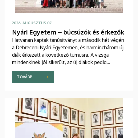
2026. AUGUSZTUS 07.
Nyári Egyetem – búcsúzók és érkezők
Hatvanan kaptak tanúsítványt a második hét végén
a Debreceni Nyári Egyetemen, és harminchárom új
diák érkezett a következő turnusra. A vizsga
mindenkinek jól sikerült, az új diákok pedig
sikeresen beilleszkedtek a csoportokba, ahol
továbbra is szorgalmasan tanulják a magyar
TOVÁBB
nyelvet.