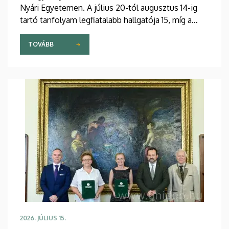
Nyári Egyetemen. A július 20-tól augusztus 14-ig
tartó tanfolyam legfiatalabb hallgatója 15, míg a
legidősebb 80 éves. Az Egyetemi Templomban
tartott hétfői ünnepélyes megnyitón átadták az
TOVÁBB
ösztöndíjasok okleveleit.
2026. JÚLIUS 15.