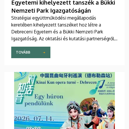
Egyetemi kihelyezett tanszék a Bükki
Nemzeti Park Igazgatóságán
Stratégiai együttműködési megállapodás
keretében kihelyezett tanszéket hoz létre a
Debreceni Egyetem és a Bükki Nemzeti Park
Igazgatóság. Az oktatási és kutatási partnerségről
szóló dokumentumot Fenyves Veronika, a
Debreceni Egyetem oktatási elnöke és Rónai
TOVÁBB
Kálmánné, a Bükki Nemzeti Park Igazgatóság
vezetője írta alá.