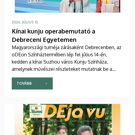
2026. JÚLIUS 13.
Kínai kunju operabemutató a
Debreceni Egyetemen
Magyarországi turnéja zárásaként Debrecenben, az
oDEon Színháztermében lép fel július 14-én,
kedden a kínai Suzhou város Kunju Színháza,
amelynek művészei részleteket mutatnak be a
több mint 600 éves Kun opera legszebb darabjából.
Az előadás a Debreceni Egyetem (DE)
TOVÁBB
Bölcsészettudományi Kar (BTK) Konfuciusz
Intézet szervezésében a Budapesti Kínai Kulturális
Központtal és az Ott-Home International Meeting
Point-tal való együttműködés keretében valósul
meg.