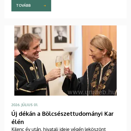
vehette át oklevelét, emellett elismeréseket és a
TOVÁBB
DE Hallgatói Önkormányzat kitüntetéseit is
átadták.
2026. JÚLIUS 01.
Új dékán a Bölcsészettudományi Kar
élén
Kilenc év után, hivatali ideje végén leköszönt