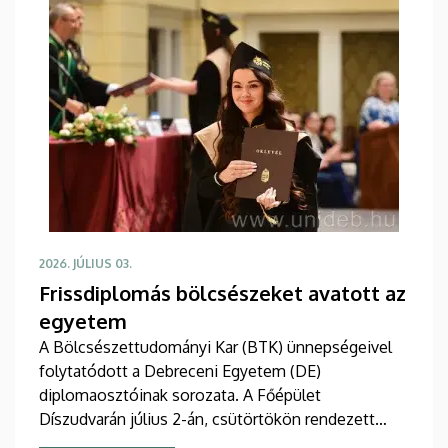
2026. JÚLIUS 03.
Frissdiplomás bölcsészeket avatott az
egyetem
A Bölcsészettudományi Kar (BTK) ünnepségeivel
folytatódott a Debreceni Egyetem (DE)
diplomaosztóinak sorozata. A Főépület
Díszudvarán július 2-án, csütörtökön rendezett
három esemény keretében több mint 800 végzős