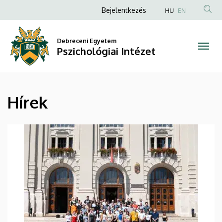
Hírek
Ugrás
Anonim
Bejelentkezés
HU
EN
a
Felhasználói
|
tartalomra
fiók
Debreceni Egyetem
Pszichológiai
Pszichológiai Intézet
menüje
Intézet
Hírek