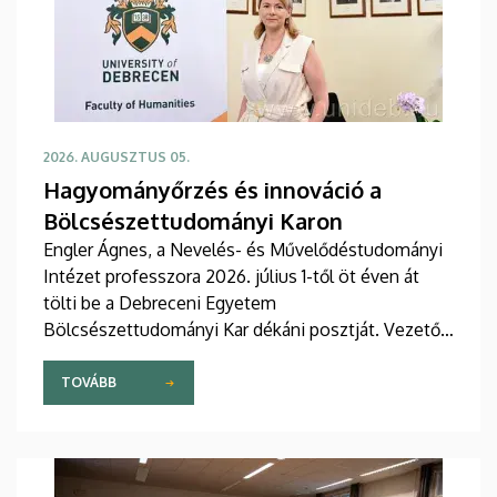
2026. AUGUSZTUS 05.
Hagyományőrzés és innováció a
Bölcsészettudományi Karon
Engler Ágnes, a Nevelés- és Művelődéstudományi
Intézet professzora 2026. július 1-től öt éven át
tölti be a Debreceni Egyetem
Bölcsészettudományi Kar dékáni posztját. Vezetői
stratégiájában fontos szerepet szán a kar
hagyományainak, a bölcsészképzés klasszikus
TOVÁBB
normáinak megőrzésének, egyben reagálva a
változó világ kihívásaira, elsősorban az oktatás, a
tudományos élet és a nemzetközi kapcsolatok
terén.