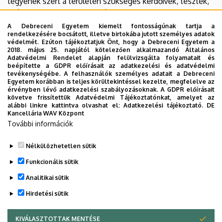
tegyenek szert a területen szükséges kérdőívek, tesztek,
széleskörű pszichometriai és pszichodiagnosztikai
eljárások vonatkozásában is.
A Debreceni Egyetem kiemelt fontosságúnak tartja a
rendelkezésére bocsátott, illetve birtokába jutott személyes adatok
védelmét. Ezúton tájékoztatjuk Önt, hogy a Debreceni Egyetem a
Az interperszonális és interkulturális pszichológia
2018. május 25. napjától kötelezően alkalmazandó Általános
specializáció kreditlistája a 2017 szeptemberében
Adatvédelmi Rendelet alapján felülvizsgálta folyamatait és
beépítette a GDPR előírásait az adatkezelési és adatvédelmi
felvett hallgatók esetén
tevékenységébe. A felhasználók személyes adatait a Debreceni
Az interperszonális és interkulturális pszichológia
Egyetem korábban is teljes körültekintéssel kezelte, megfelelve az
érvényben lévő adatkezelési szabályozásoknak. A GDPR előírásait
specializáció kreditlistája a 2023 szeptemberében
követve frissítettük Adatvédelmi Tájékoztatónkat, amelyet az
felvett hallgatók esetén
alábbi linkre kattintva olvashat el:
Adatkezelési tájékoztató.
DE
Kancellária WAV Központ
Az interperszonális és interkulturális pszichológia
További információk
specializáció kreditlistája a 2025 szeptemberében
felvett hallgatók esetén
Nélkülözhetetlen sütik
Legutóbbi frissítés:
2025. 11. 20. 08:02
Funkcionális sütik
Analitikai sütik
Hirdetési sütik
KIVÁLASZTOTTAK MENTÉSE
WITHDRAW CONSENT