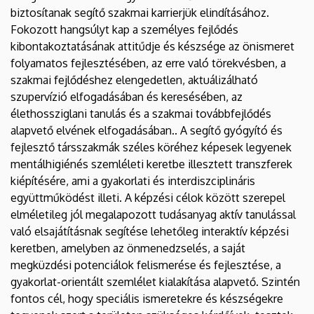
biztosítanak segítő szakmai karrierjük elindításához.
Fokozott hangsúlyt kap a személyes fejlődés
kibontakoztatásának attitűdje és készsége az önismeret
folyamatos fejlesztésében, az erre való törekvésben, a
szakmai fejlődéshez elengedetlen, aktuálizálható
szupervízió elfogadásában és keresésében, az
élethossziglani tanulás és a szakmai továbbfejlődés
alapvető elvének elfogadásában.. A segítő gyógyító és
fejlesztő társszakmák széles köréhez képesek legyenek
mentálhigiénés szemléleti keretbe illesztett transzferek
kiépítésére, ami a gyakorlati és interdiszciplináris
együttműködést illeti. A képzési célok között szerepel
elméletileg jól megalapozott tudásanyag aktív tanulással
való elsajátításnak segítése lehetőleg interaktív képzési
keretben, amelyben az önmenedzselés, a saját
megküzdési potenciálok felismerése és fejlesztése, a
gyakorlat-orientált szemlélet kialakítása alapvető. Szintén
fontos cél, hogy speciális ismeretekre és készségekre