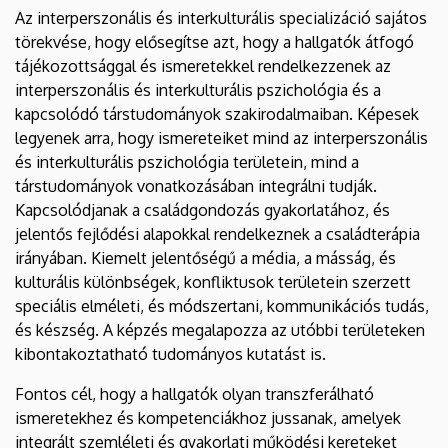
Az interperszonális és interkulturális specializáció sajátos
törekvése, hogy elősegítse azt, hogy a hallgatók átfogó
tájékozottsággal és ismeretekkel rendelkezzenek az
interperszonális és interkulturális pszichológia és a
kapcsolódó társtudományok szakirodalmaiban. Képesek
legyenek arra, hogy ismereteiket mind az interperszonális
és interkulturális pszichológia területein, mind a
társtudományok vonatkozásában integrálni tudják.
Kapcsolódjanak a családgondozás gyakorlatához, és
jelentős fejlődési alapokkal rendelkeznek a családterápia
irányában. Kiemelt jelentőségű a média, a másság, és
kulturális különbségek, konfliktusok területein szerzett
speciális elméleti, és módszertani, kommunikációs tudás,
és készség. A képzés megalapozza az utóbbi területeken
kibontakoztatható tudományos kutatást is.
Fontos cél, hogy a hallgatók olyan transzferálható
ismeretekhez és kompetenciákhoz jussanak, amelyek
integrált szemléleti és gyakorlati működési kereteket