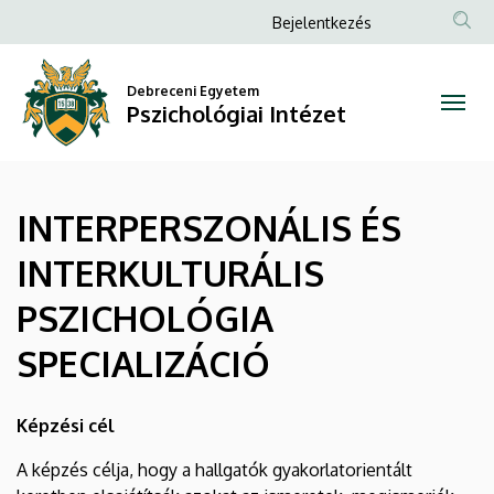
INTERPERSZONÁLIS
Ugrás
Anonim
Bejelentkezés
a
Felhasználói
ÉS
tartalomra
fiók
Debreceni Egyetem
INTERKULTURÁLIS
Pszichológiai Intézet
menüje
PSZICHOLÓGIA
SPECIALIZÁCIÓ
INTERPERSZONÁLIS ÉS
|
INTERKULTURÁLIS
Pszichológiai
PSZICHOLÓGIA
Intézet
SPECIALIZÁCIÓ
Képzési cél
A képzés célja, hogy a hallgatók gyakorlatorientált