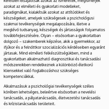
keretben elsajátítsák azokat az ismeretek, megismerjék
azokat az elméleti és gyakorlati modelleket,
paradigmákat, kialakítsák azokat az attítűdöket és
készségeket, amelyek szükségesek a pszichológusi
szakmai tevékenységek megalapozására, illetve a
meglévő tudsanyag, készségek és jártasságok folyamatos
továbbfejlesztésére. Olyan – elsősorban a gyakorlatban
dolgozó – szakemberek képzése, akik a gyermekkor, az
ifjúkor és a felnőttkor szocializációs kérdéseiben egyaránt
jártasak. Mind elméleti felkészültségükben, mind a
gyakorlatban alkalmazható diagnosztikai és tanácsadási
módszereikben rendelkeznek a különböző életkorú
kliensekkel való foglalkozáshoz szükséges
kompetenciákkal.
Alkalmazásuk a pszichológiai tevékenységek széles
körében lehetséges, beleértve elsősorban a nevelési
tanácsadás, a pályatanácsadás, életvezetési tanácsadás
és krízistanácsadás területeit.