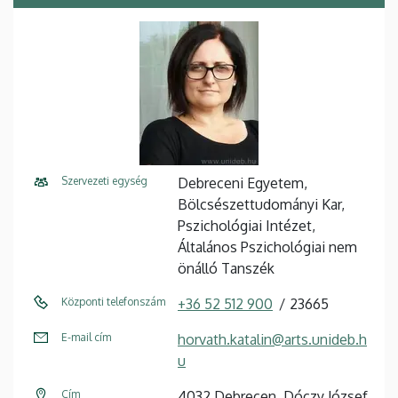
Szervezeti egység
Debreceni Egyetem,
Bölcsészettudományi Kar,
Pszichológiai Intézet,
Általános Pszichológiai nem
önálló Tanszék
Központi telefonszám
+36 52 512 900
23665
E-mail cím
horvath.katalin@arts.unideb.h
u
Cím
4032 Debrecen, Dóczy József