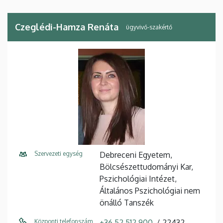
Czeglédi-Hamza Renáta
ügyvivő-szakértő
Szervezeti egység
Debreceni Egyetem,
Bölcsészettudományi Kar,
Pszichológiai Intézet,
Általános Pszichológiai nem
önálló Tanszék
Központi telefonszám
+36 52 512 900
22432