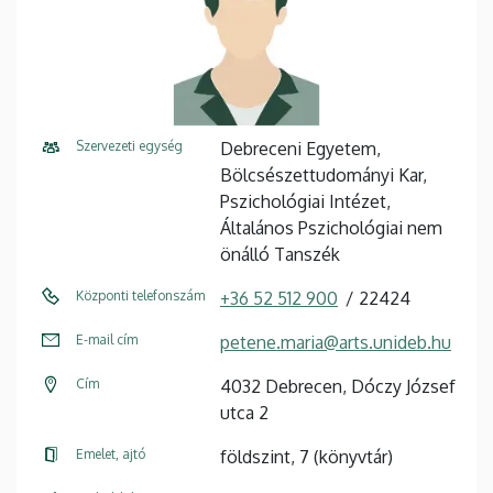
Szervezeti egység
Debreceni Egyetem,
Bölcsészettudományi Kar,
Pszichológiai Intézet,
Általános Pszichológiai nem
önálló Tanszék
Központi telefonszám
+36 52 512 900
22424
E-mail cím
petene.maria@arts.unideb.hu
Cím
4032 Debrecen, Dóczy József
utca 2
Emelet, ajtó
földszint, 7 (könyvtár)