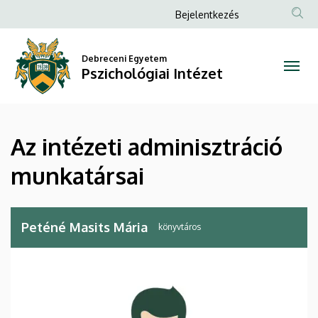
Az
Ugrás
Anonim
Bejelentkezés
a
Felhasználói
intézeti
tartalomra
fiók
Debreceni Egyetem
adminisztráció
Pszichológiai Intézet
menüje
munkatársai
|
Az intézeti adminisztráció
Pszichológiai
munkatársai
Intézet
Peténé Masits Mária
könyvtáros