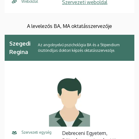
Weboldal
Szervezeti weboldal
A levelezős BA, MA oktatásszervezője
Szegedi
Az angolnyelvű pszichológia BA és a Stipendium
ösztöndíjas doktori képzés oktatásszervezője.
Regina
Szervezeti egység
Debreceni Egyetem,