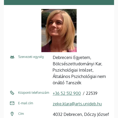
Szervezeti egység
Debreceni Egyetem,
Bölcsészettudományi Kar,
Pszichológiai Intézet,
Általános Pszichológiai nem
önálló Tanszék
Központi telefonszám
+36 52 512 900
22539
E-mail cím
zeke.klara@arts.unideb.hu
Cím
4032 Debrecen, Dóczy József