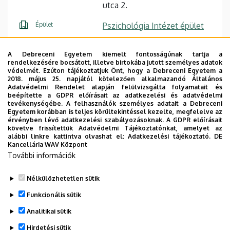
utca 2.
Épület
Pszichológia Intézet épület
Emelet, ajtó
1. emelet, 117 (igazgatói
A Debreceni Egyetem kiemelt fontosságúnak tartja a
titkárság)
rendelkezésére bocsátott, illetve birtokába jutott személyes adatok
védelmét. Ezúton tájékoztatjuk Önt, hogy a Debreceni Egyetem a
Weboldal
Szervezeti weboldal
2018. május 25. napjától kötelezően alkalmazandó Általános
Adatvédelmi Rendelet alapján felülvizsgálta folyamatait és
beépítette a GDPR előírásait az adatkezelési és adatvédelmi
tevékenységébe. A felhasználók személyes adatait a Debreceni
Egyetem korábban is teljes körültekintéssel kezelte, megfelelve az
érvényben lévő adatkezelési szabályozásoknak. A GDPR előírásait
követve frissítettük Adatvédelmi Tájékoztatónkat, amelyet az
alábbi linkre kattintva olvashat el:
Adatkezelési tájékoztató.
DE
Humán Tudományok Doktori Iskola Pszichológia program
Kancellária WAV Központ
titkára
További információk
Nélkülözhetetlen sütik
Legutóbbi frissítés:
2026. 03. 05. 10:34
Funkcionális sütik
Analitikai sütik
Hirdetési sütik