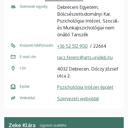
Szervezeti egység
Debreceni Egyetem,
Bölcsészettudományi Kar,
Pszichológiai Intézet, Szociál-
és Munkapszichológiai nem
önálló Tanszék
Központi telefonszám
+36 52 512 900
22664
E-mail cím
racz.ferenc@arts.unideb.hu
Cím
4032 Debrecen, Dóczy József
utca 2.
Épület
Pszichológia Intézet épület
Weboldal
Szervezeti weboldal
Zeke Klára
ügyvivő-szakértő