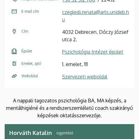
E-mail cím
czegledi.renata@arts.unideb.h
u
Cím
4032 Debrecen, Dóczy József
utca 2.
Épület
Pszichológia Intézet épület
Emelet, ajtó
1. emelet, 111
Weboldal
Szervezeti weboldal
A nappali tagozatos pszichológia BA, MA képzés, a
mentálhigiéné és a rendszerszemléletű coach szakirányú
képzések oktatásszervezője.
Horváth Katalin
ügyintéző