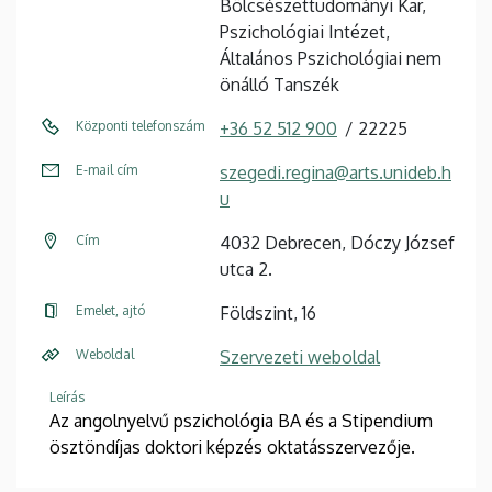
Bölcsészettudományi Kar,
Pszichológiai Intézet,
Általános Pszichológiai nem
önálló Tanszék
Központi telefonszám
+36 52 512 900
22225
E-mail cím
szegedi.regina@arts.unideb.h
u
Cím
4032 Debrecen, Dóczy József
utca 2.
Emelet, ajtó
Földszint, 16
Weboldal
Szervezeti weboldal
Leírás
Az angolnyelvű pszichológia BA és a Stipendium
ösztöndíjas doktori képzés oktatásszervezője.