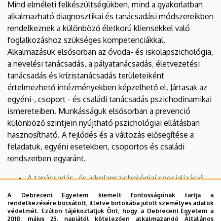
Mind elméleti felkészültségükben, mind a gyakorlatban
alkalmazható diagnosztikai és tanácsadási módszereikben
rendelkeznek a különböző életkorú kliensekkel való
foglalkozáshoz szükséges kompetenciákkal.
Alkalmazásuk elsősorban az óvoda- és iskolapszichológia,
a nevelési tanácsadás, a pályatanácsadás, életvezetési
tanácsadás és krízistanácsadás területeiként
értelmezhető intézményekben képzelhető el. Jártasak az
egyéni-, csoport - és családi tanácsadás pszichodinamikai
ismereteiben. Munkásságuk elsősorban a prevenció
különböző szintjein nyújtható pszichológiai ellátásban
hasznosítható. A fejlődés és a változás elősegítése a
feladatuk, egyéni esetekben, csoportos és családi
rendszerben egyaránt.
A tanácsadás- és iskolapszichológiai specializáció
kreditlistája a 2017 szeptemberében felvett
A Debreceni Egyetem kiemelt fontosságúnak tartja a
hallgatók esetén
rendelkezésére bocsátott, illetve birtokába jutott személyes adatok
védelmét. Ezúton tájékoztatjuk Önt, hogy a Debreceni Egyetem a
A tanácsadás- és iskolapszichológiai specializáció
2018. május 25. napjától kötelezően alkalmazandó Általános