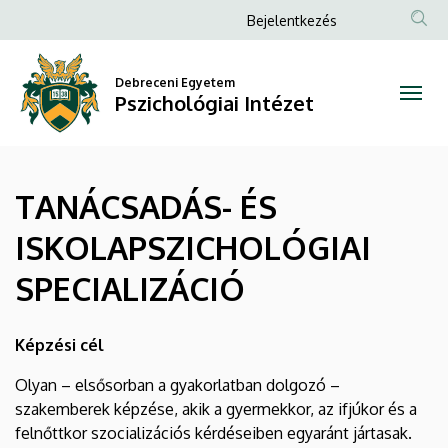
TANÁCSADÁS-
Ugrás
Anonim
Bejelentkezés
a
Felhasználói
ÉS
tartalomra
fiók
Debreceni Egyetem
ISKOLAPSZICHOLÓGIAI
Pszichológiai Intézet
menüje
SPECIALIZÁCIÓ
|
TANÁCSADÁS- ÉS
Pszichológiai
ISKOLAPSZICHOLÓGIAI
Intézet
SPECIALIZÁCIÓ
Képzési cél
Olyan – elsősorban a gyakorlatban dolgozó –
szakemberek képzése, akik a gyermekkor, az ifjúkor és a
felnőttkor szocializációs kérdéseiben egyaránt jártasak.