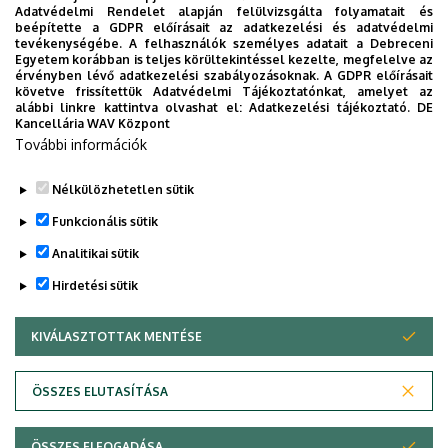
kreditlistája a 2009-2016 között felvett hallgatók
Adatvédelmi Rendelet alapján felülvizsgálta folyamatait és
beépítette a GDPR előírásait az adatkezelési és adatvédelmi
esetén
tevékenységébe. A felhasználók személyes adatait a Debreceni
A tanácsadás- és iskolapszichológiai specializáció
Egyetem korábban is teljes körültekintéssel kezelte, megfelelve az
érvényben lévő adatkezelési szabályozásoknak. A GDPR előírásait
kreditlistája a 2023 szeptemberében felvett
követve frissítettük Adatvédelmi Tájékoztatónkat, amelyet az
hallgatók esetén
alábbi linkre kattintva olvashat el:
Adatkezelési tájékoztató.
DE
Kancellária WAV Központ
A tanácsadás- és iskolapszichológia specializáció
További információk
kreditlistája a 2025 szeptemberében felvett
hallgatók esetén
Nélkülözhetetlen sütik
Legutóbbi frissítés:
2025. 11. 20. 07:59
Funkcionális sütik
Analitikai sütik
Hirdetési sütik
KIVÁLASZTOTTAK MENTÉSE
WITHDRAW CONSENT
Adatvédelem
Adatvédelem
ÖSSZES ELUTASÍTÁSA
Technikai információk
ÖSSZES ELFOGADÁSA