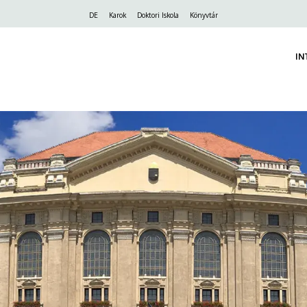
Felső
DE
Karok
Doktori Iskola
Könyvtár
navigáció
IN