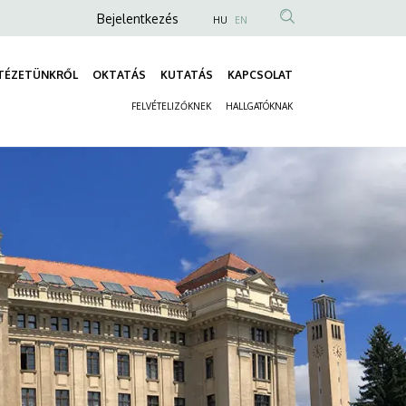
Anonim
Bejelentkezés
HU
EN
Felhasználói
fiók
TÉZETÜNKRŐL
OKTATÁS
KUTATÁS
KAPCSOLAT
Fő
menüje
FELVÉTELIZŐKNEK
HALLGATÓKNAK
navigáció
Másodlagos
navigáció