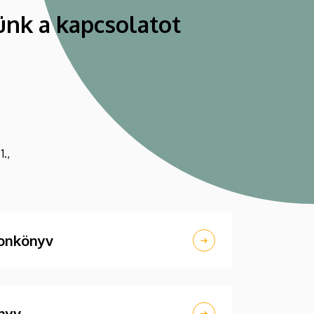
ünk a kapcsolatot
.,
fonkönyv
nyv