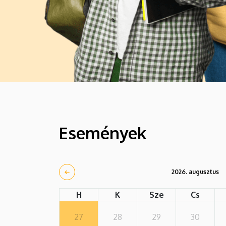
Események
2026. augusztus
H
K
Sze
Cs
27
28
29
30