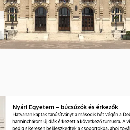
Nyári Egyetem – búcsúzók és érkezők
Hatvanan kaptak tanúsítványt a második hét végén a De
harminchárom új diák érkezett a következő turnusra. A vi
pedig sikeresen beilleszkedtek a csoportokba, ahol tová