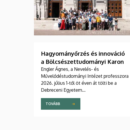
Hagyományőrzés és innováció
a Bölcsészettudományi Karon
Engler Ágnes, a Nevelés- és
Művelődéstudományi Intézet professzora
2026. július 1-től öt éven át tölti be a
Debreceni Egyetem
Bölcsészettudományi Kar dékáni
posztját. Vezetői stratégiájában fontos
TOVÁBB
szerepet szán a kar hagyományainak, a
bölcsészképzés klasszikus normáinak
megőrzésének, egyben reagálva a változó