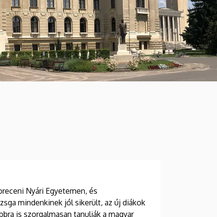
breceni Nyári Egyetemen, és
zsga mindenkinek jól sikerült, az új diákok
bbra is szorgalmasan tanulják a magyar