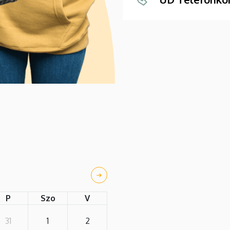
P
Szo
V
31
1
2