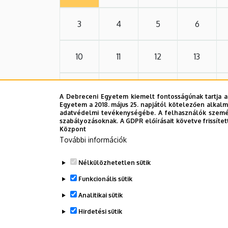
3
4
5
6
10
11
12
13
17
18
19
20
A Debreceni Egyetem kiemelt fontosságúnak tartja a
Egyetem a 2018. május 25. napjától kötelezően alkalm
adatvédelmi tevékenységébe. A felhasználók személ
24
25
26
27
szabályozásoknak. A GDPR előírásait követve frissítet
Központ
További információk
31
1
2
3
Nélkülözhetetlen sütik
Funkcionális sütik
Analitikai sütik
Hirdetési sütik