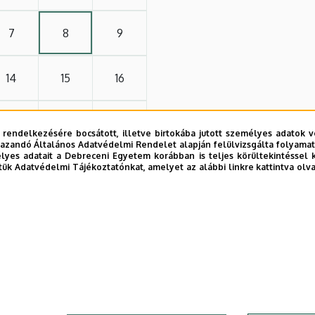
7
8
9
14
15
16
21
22
23
 rendelkezésére bocsátott, illetve birtokába jutott személyes adatok v
azandó Általános Adatvédelmi Rendelet alapján felülvizsgálta folyamata
yes adatait a Debreceni Egyetem korábban is teljes körültekintéssel 
28
29
30
tük Adatvédelmi Tájékoztatónkat, amelyet az alábbi linkre kattintva olv
4
5
6