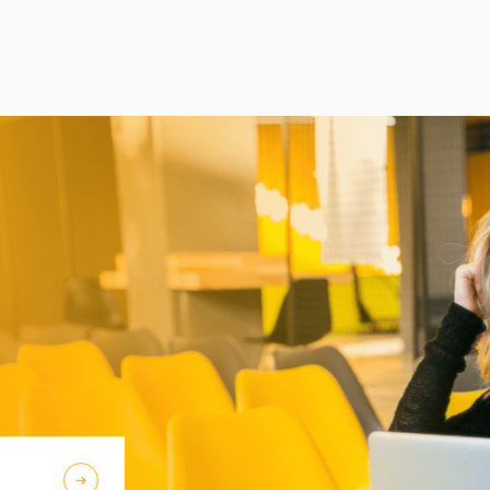
Debrecenbe, hogy rangos nemzetközi
oktatógárda közreműködésével bővítse
nyelvészeti ismereteit.