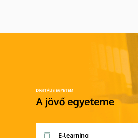
világ kihívásaira, elsősorban az oktatás, a
tudományos élet és a nemzetközi
kapcsolatok terén.
DIGITÁLIS EGYETEM
A jövő egyeteme
E-learning