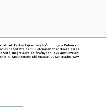
édelmét. Ezúton tájékoztatjuk Önt, hogy a Debreceni
it és beépítette a GDPR előírásait az adatkezelési és
kezelte, megfelelve az érvényben lévő adatkezelési
ashat el:
Adatkezelési tájékoztató.
DE Kancellária WAV
TOVÁBB AZ ÖSSZES ESEMÉNYRE