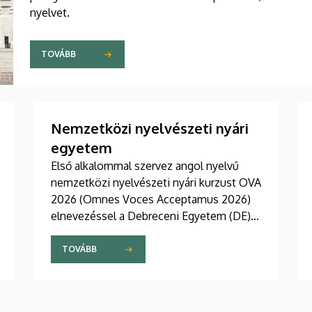
nyelvet.
TOVÁBB
Nemzetközi nyelvészeti nyári
egyetem
Első alkalommal szervez angol nyelvű
nemzetközi nyelvészeti nyári kurzust OVA
2026 (Omnes Voces Acceptamus 2026)
elnevezéssel a Debreceni Egyetem (DE)
Bölcsészettudományi Kar (BTK) Angol-
Amerikai Intézet Angol Nyelvészeti
TOVÁBB
Tanszéke. A 2026. július 27 - augusztus 7.
közötti eseményre csaknem tíz ország
mintegy száz hallgatója érkezett