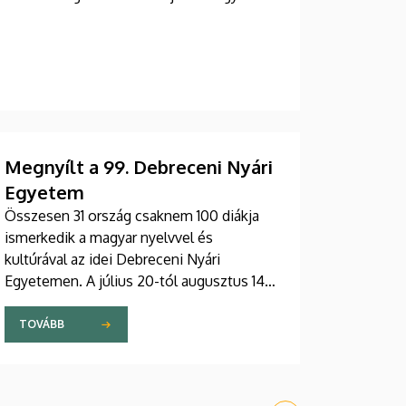
Megnyílt a 99. Debreceni Nyári
Egyetem
Összesen 31 ország csaknem 100 diákja
ismerkedik a magyar nyelvvel és
kultúrával az idei Debreceni Nyári
Egyetemen. A július 20-tól augusztus 14-
ig tartó tanfolyam legfiatalabb hallgatója
15, míg a legidősebb 80 éves. Az Egyetemi
TOVÁBB
Templomban tartott hétfői ünnepélyes
megnyitón átadták az ösztöndíjasok
okleveleit.