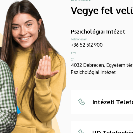
Vegye fel vel
Pszichológiai Intézet
Telefonszám
+36 52 512 900
Email
Cím
4032 Debrecen, Egyetem tér 1
Pszichológiai Intézet
Intézeti Tele
UD Telefonkö