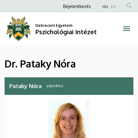
Dr.
Ugrás
Anonim
Bejelentkezés
HU
EN
a
Felhasználói
Pataky
tartalomra
fiók
Debreceni Egyetem
Nóra
Pszichológiai Intézet
menüje
|
Pszichológiai
Dr. Pataky Nóra
Intézet
Pataky Nóra
adjunktus