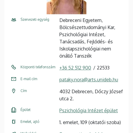
Szervezeti egység
Debreceni Egyetem,
Bölcsészettudományi Kar,
Pszichológiai Intézet,
Tanácsadás, Fejlődés- és
Iskolapszichológiai nem
önálló Tanszék
Központi telefonszám
+36 52 512 900
22533
E-mail cím
pataky.nora@arts.unideb.hu
Cím
4032 Debrecen, Dóczy József
utca 2.
Épület
Pszichológia Intézet épület
Emelet, ajtó
1. emelet, 109 (oktatói szoba)