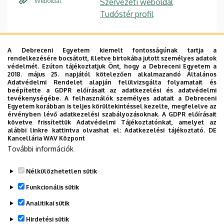
Weboldal
Szervezeti weboldal
Tudóstér profil
A Debreceni Egyetem kiemelt fontosságúnak tartja a
Szakmai önéletrajz
/ Curriculum Vitae
rendelkezésére bocsátott, illetve birtokába jutott személyes adatok
védelmét. Ezúton tájékoztatjuk Önt, hogy a Debreceni Egyetem a
Publikációs lista
/ List of publications
2018. május 25. napjától kötelezően alkalmazandó Általános
Adatvédelmi Rendelet alapján felülvizsgálta folyamatait és
Hivatkozások listája / List of citations
beépítette a GDPR előírásait az adatkezelési és adatvédelmi
tevékenységébe. A felhasználók személyes adatait a Debreceni
Konferenciák listája / List of conferences
Egyetem korábban is teljes körültekintéssel kezelte, megfelelve az
érvényben lévő adatkezelési szabályozásoknak. A GDPR előírásait
Kutatási területek / Research interests
követve frissítettük Adatvédelmi Tájékoztatónkat, amelyet az
alábbi linkre kattintva olvashat el:
Adatkezelési tájékoztató.
DE
Kancellária WAV Központ
PhD disszertáció /Habilitációs értekezés
További információk
Szakdolgozati témák
Nélkülözhetetlen sütik
Legutóbbi frissítés:
2023. 04. 25. 14:54
Funkcionális sütik
Analitikai sütik
Hirdetési sütik