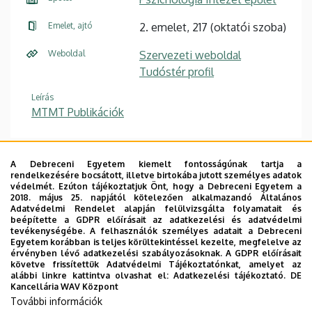
Emelet, ajtó
2. emelet, 217 (oktatói szoba)
Weboldal
Szervezeti weboldal
Tudóstér profil
Leírás
MTMT Publikációk
A Debreceni Egyetem kiemelt fontosságúnak tartja a
Szakmai önéletrajz / Curriculum Vitae
rendelkezésére bocsátott, illetve birtokába jutott személyes adatok
védelmét. Ezúton tájékoztatjuk Önt, hogy a Debreceni Egyetem a
Publikációs lista
/ List of publications
2018. május 25. napjától kötelezően alkalmazandó Általános
Adatvédelmi Rendelet alapján felülvizsgálta folyamatait és
Hivatkozások listája / List of citations
beépítette a GDPR előírásait az adatkezelési és adatvédelmi
tevékenységébe. A felhasználók személyes adatait a Debreceni
Konferenciák listája / List of conferences
Egyetem korábban is teljes körültekintéssel kezelte, megfelelve az
érvényben lévő adatkezelési szabályozásoknak. A GDPR előírásait
Kutatási területek / Research interests
követve frissítettük Adatvédelmi Tájékoztatónkat, amelyet az
alábbi linkre kattintva olvashat el:
Adatkezelési tájékoztató.
DE
Kancellária WAV Központ
PhD disszertáció /Habilitációs értekezés
További információk