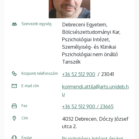
Szervezeti egység
Debreceni Egyetem,
Bölcsészettudományi Kar,
Pszichológiai Intézet,
Személyiség- és Klinikai
Pszichológiai nem önálló
Tanszék
Központi telefonszám
+36 52 512 900
23041
E-mail cím
kormendi.attila@arts.unideb.h
u
Fax
+36 52 512 900 / 23665
Cím
4032 Debrecen, Dóczy József
utca 2.
Épület
Pszichológia Intézet épület