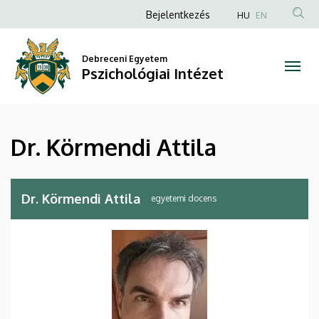
Dr.
Ugrás
Anonim
Bejelentkezés
HU
EN
a
Felhasználói
Körmendi
tartalomra
fiók
Debreceni Egyetem
Attila
Pszichológiai Intézet
menüje
|
Pszichológiai
Dr. Körmendi Attila
Intézet
Dr. Körmendi Attila
egyetemi docens